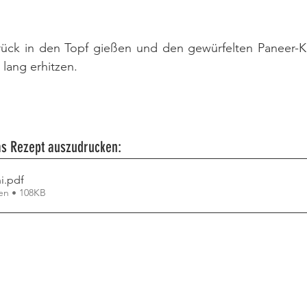
urück in den Topf gießen und den gewürfelten Paneer-Kä
 lang erhitzen.
das Rezept auszudrucken:
i
.pdf
en • 108KB