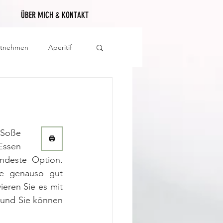
ÜBER MICH & KONTAKT
itnehmen
Aperitif
Soße 
🖨
Essen 
ndeste Option. 
e genauso gut 
eren Sie es mit 
und Sie können 