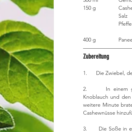
300 ml 	
150 g 		
			Salz
			Pfeffe
400 g 		
Zubereitung
1.      Die Zwiebel,
2.      In einem 
Knoblauch und den 
weitere Minute bra
Cashewnüsse hinzufü
3.      Die Soße in 