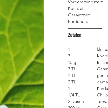
Zutaten
1 			k
3 			K
15 g 		f
3 TL 		
1 TL 	
2 TL 	
1 			K
1/4 TL 		C
2 Dosen 	