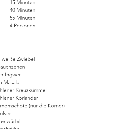
Vorbereitungszeit: 		15 Minuten
Kochzeit: 			40 Minuten
Gesamtzeit: 			55 Minuten
Portionen:			4 Personen
leine weiße Zwiebel
noblauchzehen
rischer Ingwer
Garam Masala
	gemahlener Kreuzkümmel
	gemahlener Koriander
ardamomschote (nur die Körner)
hilipulver
	Tomatenwürfel