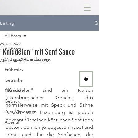
Beitrag
All Posts
26. Jan. 2022
All Posts
"Kniddelen" mit Senf Sauce
Mittags-&Abendessen
Aktualisiert:
27. Sept. 2022
Frühstück
🖨
Getränke
"Kniddelen" sind ein typisch 
Nachtisch
luxemburgisches Gericht, das 
Gebäck
normalerweise mit Speck und Sahne 
Zum Mitnehmen
serviert wird. Luxemburg ist jedoch 
bekannt für seinen köstlichen Senf (den 
Aperitif
besten, den ich je gegessen habe) und 
somit auch für die Senfsauce, die 