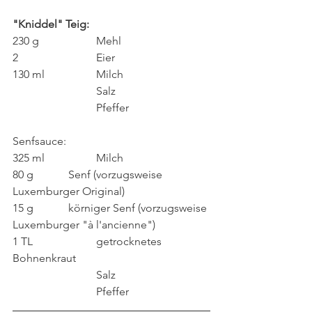
"Kniddel" Teig:
230 g 		Mehl
2 			Eier
130 ml 		Milch
			Salz
			Pfeffer
Senfsauce:
325 ml 		Milch
80 g 		Senf (vorzugsweise 
Luxemburger Original)
15 g 		körniger Senf (vorzugsweise 
Luxemburger "à l'ancienne")
1 TL			getrocknetes 
Bohnenkraut
			Salz
			Pfeffer