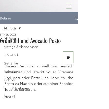
Beitrag
All Posts
5. März 2022
All Posts
Grünkohl und Avocado Pesto
Mittags-&Abendessen
Frühstück
🖨
Getränke
Dieses Pesto ist schnell und einfach 
Nachtisch
zubereitet und steckt voller Vitamine 
und gesunder Fette! Ich liebe es, das 
Gebäck
Pesto zu Nudeln oder auf einer Scheibe 
Zum Mitnehmen
Toast zu servieren. 
Aperitif