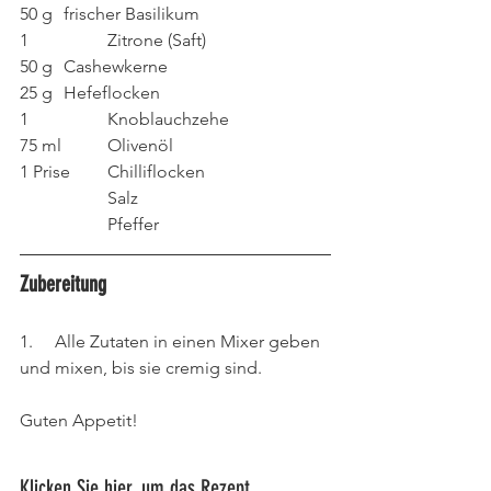
50 g 	frischer Basilikum
1 		Zitrone (Saft)
50 g 	Cashewkerne
25 g 	Hefeflocken
1 		Knoblauchzehe
75 ml 	Olivenöl
1 Prise 	Chilliflocken
		Salz
		Pfeffer
Zubereitung
1.     Alle Zutaten in einen Mixer geben 
und mixen, bis sie cremig sind.
Guten Appetit!
Klicken Sie hier, um das Rezept 