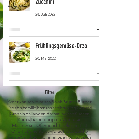
Zucchini
Aperitif
28. Juli 2022
Frühlingsgemüse-Orzo
20. Mai 2022
Filter
Amerikanisch
Asiatisch
Bowls
Brunch
Burger
Dips
Eis
Familie
Französisch
Frühling
Gesund
Granola
Halloween
Herbst
Indisch
Kuchen
Kürbis
Luxemburgisch
Mediteran
Mexikanisch
Ofengerichte
Oktoberfest
One-Pot
Orientalisch
Orzo
Pasta
Quiche
Salate
Sandwich
Sommer
Spanisch
Suppen