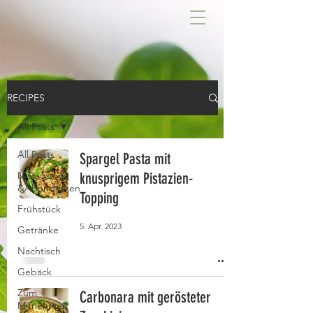
RECIPES
All Posts
All Posts
Spargel Pasta mit
Mittags-
knusprigem Pistazien-
&Abendessen
Topping
Frühstück
5. Apr. 2023
Getränke
Nachtisch
Gebäck
Zum
Carbonara mit gerösteter
Mitnehmen