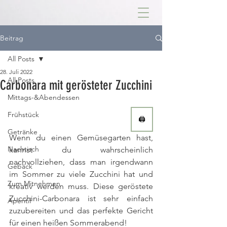
Beitrag
All Posts
28. Juli 2022
All Posts
Carbonara mit gerösteter Zucchini
Mittags-&Abendessen
Frühstück
🖨
Getränke
Wenn du einen Gemüsegarten hast, 
Nachtisch
kannst du wahrscheinlich 
nachvollziehen, dass man irgendwann 
Gebäck
im Sommer zu viele Zucchini hat und 
Zum Mitnehmen
kreativ werden muss. Diese geröstete 
Zucchini-Carbonara ist sehr einfach 
Aperitif
zuzubereiten und das perfekte Gericht 
für einen heißen Sommerabend!