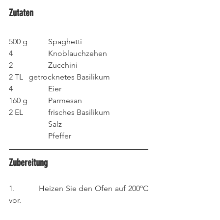
Zutaten
500 g 	Spaghetti
4 		Knoblauchzehen
2 		Zucchini
2 TL 	getrocknetes Basilikum
4 		Eier
160 g 	Parmesan
2 EL		frisches Basilikum
		Salz
		Pfeffer
Zubereitung
1.          Heizen Sie den Ofen auf 200ºC 
vor.